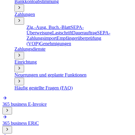
Bankkontoabstimmung
Zahlungen
Zlg.-Ausg. Buch.-Blatt
SEPA-
Überweisung
Lastschrift
Dauerauftrag
SEPA-
Zahlungsimport
Empfängerüberprüfung
(VOP)
Genehmigungen
Zahlungsdienste
Einrichtung
Neuerungen und geplante Funktionen
Häufig gestellte Fragen (FAQ)
365 business E-Invoice
365 business ERiC