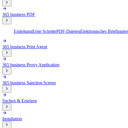
365 business PDF
Einleitung
Erste Schritte
PDF-Dateien
Elektronisches Briefpapier
365 business Print Agent
365 business Proxy Application
365 business Sanction Screen
Suchen & Ersetzen
Installation