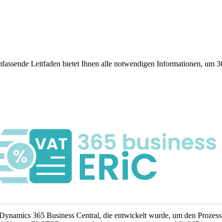
ssende Leitfaden bietet Ihnen alle notwendigen Informationen, um 36
ft Dynamics 365 Business Central, die entwickelt wurde, um den Proze