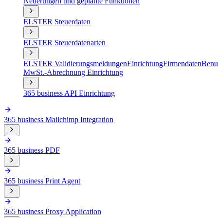
Neuerungen und geplante Funktionen
ELSTER Steuerdaten
ELSTER Steuerdatenarten
ELSTER Validierungsmeldungen
Einrichtung
Firmendaten
Benut
MwSt.-Abrechnung Einrichtung
365 business API Einrichtung
365 business Mailchimp Integration
365 business PDF
365 business Print Agent
365 business Proxy Application