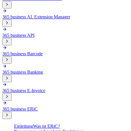
365 business AL Extension Manager
365 business API
365 business Barcode
365 business Banking
365 business E-Invoice
365 business ERiC
Einleitung
Was ist ERiC?