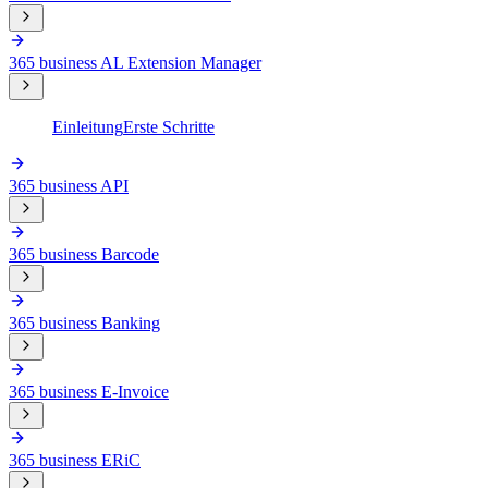
365 business AL Extension Manager
Einleitung
Erste Schritte
365 business API
365 business Barcode
365 business Banking
365 business E-Invoice
365 business ERiC