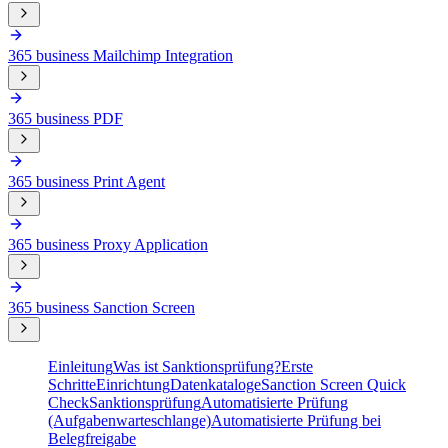
365 business Mailchimp Integration
365 business PDF
365 business Print Agent
365 business Proxy Application
365 business Sanction Screen
Einleitung
Was ist Sanktionsprüfung?
Erste
Schritte
Einrichtung
Datenkataloge
Sanction Screen Quick
Check
Sanktionsprüfung
Automatisierte Prüfung
(Aufgabenwarteschlange)
Automatisierte Prüfung bei
Belegfreigabe