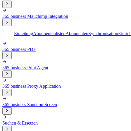
365 business Mailchimp Integration
Einleitung
Abonnentenlisten
Abonnenten
Synchronisation
Einric
365 business PDF
365 business Print Agent
365 business Proxy Application
365 business Sanction Screen
Suchen & Ersetzen