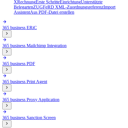
XRechnung
Erste Schritte
Einrichtung
Unterstützte
Belegarten
ZUGFeRD XML-Zuordnungsreferenz
Import
Assistent
Aus PDF-Datei erstellen
365 business ERiC
365 business Mailchimp Integration
365 business PDF
365 business Print Agent
365 business Proxy Application
365 business Sanction Screen