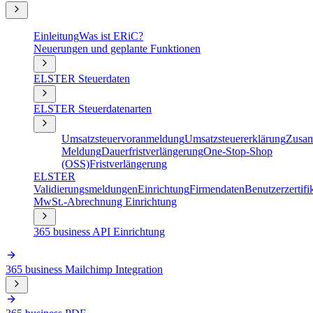
Einleitung
Was ist ERiC?
Neuerungen und geplante Funktionen
ELSTER Steuerdaten
ELSTER Steuerdatenarten
Umsatzsteuervoranmeldung
Umsatzsteuererklärung
Zusam
Meldung
Dauerfristverlängerung
One-Stop-Shop
(OSS)
Fristverlängerung
ELSTER
Validierungsmeldungen
Einrichtung
Firmendaten
Benutzerzertifi
MwSt.-Abrechnung Einrichtung
365 business API Einrichtung
365 business Mailchimp Integration