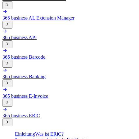
365 business AL Extension Manager
365 business API
365 business Barcode
365 business Banking
365 business E-Invoice
365 business ERiC
Einleitung
Was ist ERiC?