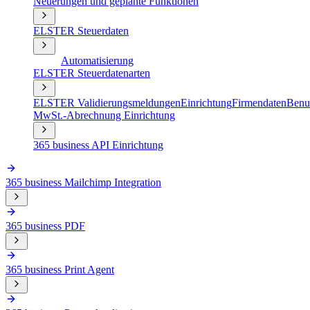
Neuerungen und geplante Funktionen
ELSTER Steuerdaten
Automatisierung
ELSTER Steuerdatenarten
ELSTER Validierungsmeldungen
Einrichtung
Firmendaten
Benut
MwSt.-Abrechnung Einrichtung
365 business API Einrichtung
365 business Mailchimp Integration
365 business PDF
365 business Print Agent