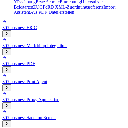
XRechnung
Erste Schritte
Einrichtung
Unterstützte
Belegarten
ZUGFeRD XML-Zuordnungsreferenz
Import
Assistent
Aus PDF-Datei erstellen
365 business ERiC
365 business Mailchimp Integration
365 business PDF
365 business Print Agent
365 business Proxy Application
365 business Sanction Screen