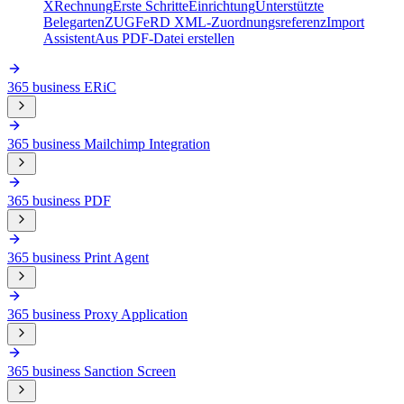
XRechnung
Erste Schritte
Einrichtung
Unterstützte
Belegarten
ZUGFeRD XML-Zuordnungsreferenz
Import
Assistent
Aus PDF-Datei erstellen
365 business ERiC
365 business Mailchimp Integration
365 business PDF
365 business Print Agent
365 business Proxy Application
365 business Sanction Screen