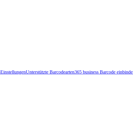
Einstellungen
Unterstützte Barcodearten
365 business Barcode einbind