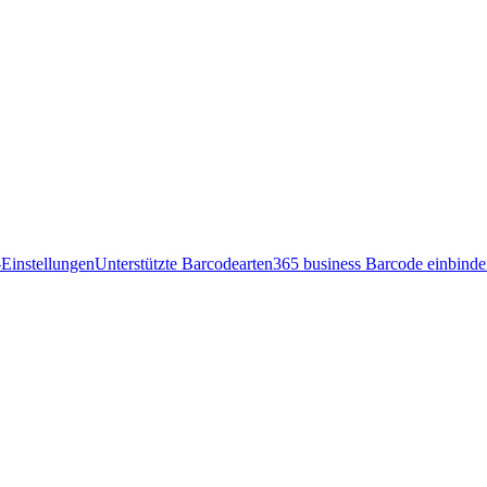
Einstellungen
Unterstützte Barcodearten
365 business Barcode einbind