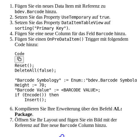
Fügen Sie ein neues Data Item mit Referenz zu
hinzu.
bdev.Barcode
Setzen Sie das Property
auf
.
UseTemporary
true
Setzen Sie das Property
auf
DataItemTableView
.
sorting("Primary Key")
Fügen Sie eine neue Column für das Feld
hinzu.
Barcode
Fügen Sie einen
Trigger mit folgendem
OnPreDataItem()
Code hinzu:
Code
Reset();
DeleteAll(
false
);
"Barcode Symbology" := 
Enum
::"bdev.Barcode Symbolo
Height := 
70
;
"Barcode Value" := <BARCODE VALUE>;
if
 (Encode()) 
then
    Insert();
Kompilieren Sie Ihre Erweiterung über den Befehl
AL:
Package
.
Öffnen Sie Ihr Layout und fügen Sie ein Bild mit der
Referenz auf Ihre neue
Column hinzu.
Barcode