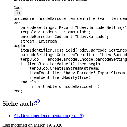
Code
procedure
 EncodeBarcodeItemIdentifier
(
var
 itemIden
var
   barcodeSettings: 
Record
 "bdev.Barcode Settings"
   tempBlob: Codeunit "Temp Blob";
   encodeBarcode: Codeunit "bdev.Barcode";
   stream: InStream;
begin
   itemIdentifier.TestField("bdev.Barcode Settings
   barcodeSettings.Get(itemIdentifier."bdev.Barcod
   tempBlob := encodeBarcode.Encode(barcodeSetting
   if
 (tempBlob.HasValue()) 
then
 begin
       tempBlob.CreateInStream(stream);
       itemIdentifier."bdev.Barcode".ImportStream(
       itemIdentifier.Modify(
true
);
   end
 else
       Error(UnableToEncodeBarcodeErr);
end
;
Siehe auch
AL Developer Documentation (en-US)
Last modified on
March 19, 2026