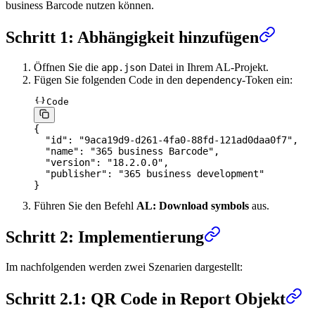
business Barcode nutzen können.
Schritt 1: Abhängigkeit hinzufügen
Öffnen Sie die
Datei in Ihrem AL-Projekt.
app.json
Fügen Sie folgenden Code in den
-Token ein:
dependency
Code
{
  "
id
"
:
 "
9aca19d9-d261-4fa0-88fd-121ad0daa0f7
"
,
  "
name
"
:
 "
365 business Barcode
"
,
  "
version
"
:
 "
18.2.0.0
"
,
  "
publisher
"
:
 "
365 business development
"
}
Führen Sie den Befehl
AL: Download symbols
aus.
Schritt 2: Implementierung
Im nachfolgenden werden zwei Szenarien dargestellt:
Schritt 2.1: QR Code in Report Objekt