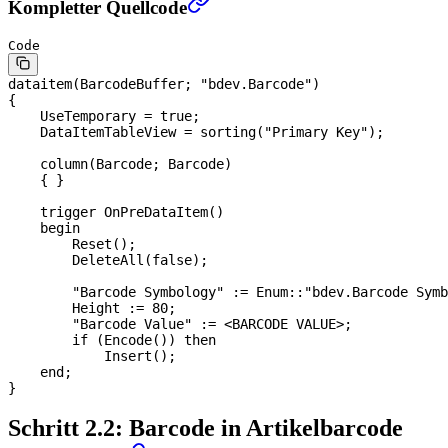
Kompletter Quellcode
Code
dataitem(BarcodeBuffer; "bdev.Barcode")
{
    UseTemporary = true;
    DataItemTableView = sorting("Primary Key");
    column(Barcode; Barcode)
    { }
    trigger OnPreDataItem()
    begin
        Reset();
        DeleteAll(
false
);
        "Barcode Symbology" := 
Enum
::"bdev.Barcode Symb
        Height := 
80
;
        "Barcode Value" := <BARCODE VALUE>;
        if
 (Encode()) 
then
            Insert();
    end
;
}
Schritt 2.2: Barcode in Artikelbarcode