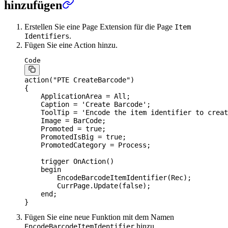
hinzufügen
Erstellen Sie eine Page Extension für die Page
Item
.
Identifiers
Fügen Sie eine Action hinzu.
Code
action("PTE CreateBarcode")
{
    ApplicationArea = All;
    Caption = 'Create Barcode';
    ToolTip = 'Encode the item identifier to creat
    Image = BarCode;
    Promoted = true;
    PromotedIsBig = true;
    PromotedCategory = Process;
    trigger OnAction()
    begin
        EncodeBarcodeItemIdentifier(Rec);
        CurrPage.Update(false);
    end;
}
Fügen Sie eine neue Funktion mit dem Namen
hinzu.
EncodeBarcodeItemIdentifier