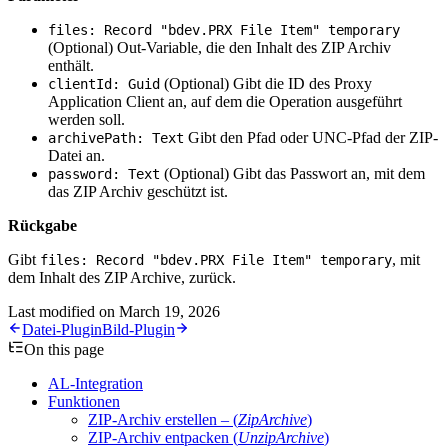
files: Record "bdev.PRX File Item" temporary
(Optional)
Out-Variable, die den Inhalt des ZIP Archiv
enthält.
(Optional)
Gibt die ID des Proxy
clientId: Guid
Application Client an, auf dem die Operation ausgeführt
werden soll.
Gibt den Pfad oder UNC-Pfad der ZIP-
archivePath: Text
Datei an.
(Optional)
Gibt das Passwort an, mit dem
password: Text
das ZIP Archiv geschützt ist.
Rückgabe
Gibt
, mit
files: Record "bdev.PRX File Item" temporary
dem Inhalt des ZIP Archive, zurück.
Last modified on
March 19, 2026
Datei-Plugin
Bild-Plugin
On this page
AL-Integration
Funktionen
ZIP-Archiv erstellen – (
ZipArchive
)
ZIP-Archiv entpacken (
UnzipArchive
)