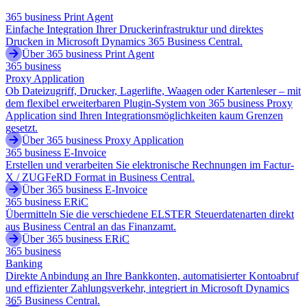
365 business Print Agent
Einfache Integration Ihrer Druckerinfrastruktur und direktes
Drucken in Microsoft Dynamics 365 Business Central.
Über 365 business Print Agent
365 business
Proxy Application
Ob Dateizugriff, Drucker, Lagerlifte, Waagen oder Kartenleser – mit
dem flexibel erweiterbaren Plugin-System von 365 business Proxy
Application sind Ihren Integrationsmöglichkeiten kaum Grenzen
gesetzt.
Über 365 business Proxy Application
365 business E-Invoice
Erstellen und verarbeiten Sie elektronische Rechnungen im Factur-
X / ZUGFeRD Format in Business Central.
Über 365 business E-Invoice
365 business ERiC
Übermitteln Sie die verschiedene ELSTER Steuerdatenarten direkt
aus Business Central an das Finanzamt.
Über 365 business ERiC
365 business
Banking
Direkte Anbindung an Ihre Bankkonten, automatisierter Kontoabruf
und effizienter Zahlungsverkehr, integriert in Microsoft Dynamics
365 Business Central.