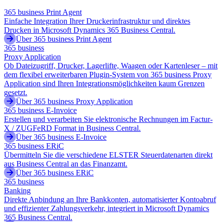
365 business Print Agent
Einfache Integration Ihrer Druckerinfrastruktur und direktes
Drucken in Microsoft Dynamics 365 Business Central.
Über 365 business Print Agent
365 business
Proxy Application
Ob Dateizugriff, Drucker, Lagerlifte, Waagen oder Kartenleser – mit
dem flexibel erweiterbaren Plugin-System von 365 business Proxy
Application sind Ihren Integrationsmöglichkeiten kaum Grenzen
gesetzt.
Über 365 business Proxy Application
365 business E-Invoice
Erstellen und verarbeiten Sie elektronische Rechnungen im Factur-
X / ZUGFeRD Format in Business Central.
Über 365 business E-Invoice
365 business ERiC
Übermitteln Sie die verschiedene ELSTER Steuerdatenarten direkt
aus Business Central an das Finanzamt.
Über 365 business ERiC
365 business
Banking
Direkte Anbindung an Ihre Bankkonten, automatisierter Kontoabruf
und effizienter Zahlungsverkehr, integriert in Microsoft Dynamics
365 Business Central.