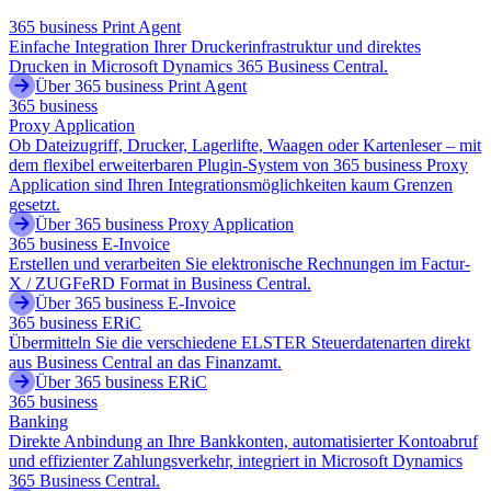
365 business Print Agent
Einfache Integration Ihrer Druckerinfrastruktur und direktes
Drucken in Microsoft Dynamics 365 Business Central.
Über 365 business Print Agent
365 business
Proxy Application
Ob Dateizugriff, Drucker, Lagerlifte, Waagen oder Kartenleser – mit
dem flexibel erweiterbaren Plugin-System von 365 business Proxy
Application sind Ihren Integrationsmöglichkeiten kaum Grenzen
gesetzt.
Über 365 business Proxy Application
365 business E-Invoice
Erstellen und verarbeiten Sie elektronische Rechnungen im Factur-
X / ZUGFeRD Format in Business Central.
Über 365 business E-Invoice
365 business ERiC
Übermitteln Sie die verschiedene ELSTER Steuerdatenarten direkt
aus Business Central an das Finanzamt.
Über 365 business ERiC
365 business
Banking
Direkte Anbindung an Ihre Bankkonten, automatisierter Kontoabruf
und effizienter Zahlungsverkehr, integriert in Microsoft Dynamics
365 Business Central.