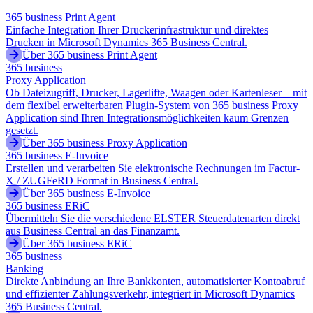
365 business Print Agent
Einfache Integration Ihrer Druckerinfrastruktur und direktes
Drucken in Microsoft Dynamics 365 Business Central.
Über 365 business Print Agent
365 business
Proxy Application
Ob Dateizugriff, Drucker, Lagerlifte, Waagen oder Kartenleser – mit
dem flexibel erweiterbaren Plugin-System von 365 business Proxy
Application sind Ihren Integrationsmöglichkeiten kaum Grenzen
gesetzt.
Über 365 business Proxy Application
365 business E-Invoice
Erstellen und verarbeiten Sie elektronische Rechnungen im Factur-
X / ZUGFeRD Format in Business Central.
Über 365 business E-Invoice
365 business ERiC
Übermitteln Sie die verschiedene ELSTER Steuerdatenarten direkt
aus Business Central an das Finanzamt.
Über 365 business ERiC
365 business
Banking
Direkte Anbindung an Ihre Bankkonten, automatisierter Kontoabruf
und effizienter Zahlungsverkehr, integriert in Microsoft Dynamics
365 Business Central.