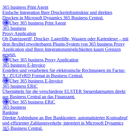
365 business Print Agent
Einfache Integration Ihrer Druckerinfrastruktur und direktes
Drucken in Microsoft Dynamics 365 Business Central.
Über 365 business Print Agent
365 business
Proxy Application
Ob Dateizugriff, Drucker, Lagerlifte, Waagen oder Kartenleser – mit
dem flexibel erweiterbaren Plugin-System von 365 business Proxy
Application sind Ihren Integrationsmöglichkeiten kaum Grenzen
gesetzt.
Über 365 business Proxy Application
365 business E-Invoice
Erstellen und verarbeiten Sie elektronische Rechnungen im Factur-
X / ZUGFeRD Format in Business Central.
Über 365 business E-Invoice
365 business ERiC
Übermitteln Sie die verschiedene ELSTER Steuerdatenarten direkt
aus Business Central an das Finanzamt.
Über 365 business ERiC
365 business
Banking
Direkte Anbindung an Ihre Bankkonten, automatisierter Kontoabruf
und effizienter Zahlungsverkehr, integriert in Microsoft Dynamics
365 Business Central.