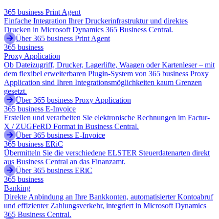
365 business Print Agent
Einfache Integration Ihrer Druckerinfrastruktur und direktes
Drucken in Microsoft Dynamics 365 Business Central.
Über 365 business Print Agent
365 business
Proxy Application
Ob Dateizugriff, Drucker, Lagerlifte, Waagen oder Kartenleser – mit
dem flexibel erweiterbaren Plugin-System von 365 business Proxy
Application sind Ihren Integrationsmöglichkeiten kaum Grenzen
gesetzt.
Über 365 business Proxy Application
365 business E-Invoice
Erstellen und verarbeiten Sie elektronische Rechnungen im Factur-
X / ZUGFeRD Format in Business Central.
Über 365 business E-Invoice
365 business ERiC
Übermitteln Sie die verschiedene ELSTER Steuerdatenarten direkt
aus Business Central an das Finanzamt.
Über 365 business ERiC
365 business
Banking
Direkte Anbindung an Ihre Bankkonten, automatisierter Kontoabruf
und effizienter Zahlungsverkehr, integriert in Microsoft Dynamics
365 Business Central.