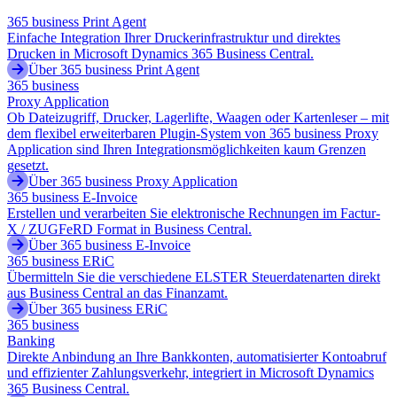
365 business Print Agent
Einfache Integration Ihrer Druckerinfrastruktur und direktes
Drucken in Microsoft Dynamics 365 Business Central.
Über 365 business Print Agent
365 business
Proxy Application
Ob Dateizugriff, Drucker, Lagerlifte, Waagen oder Kartenleser – mit
dem flexibel erweiterbaren Plugin-System von 365 business Proxy
Application sind Ihren Integrationsmöglichkeiten kaum Grenzen
gesetzt.
Über 365 business Proxy Application
365 business E-Invoice
Erstellen und verarbeiten Sie elektronische Rechnungen im Factur-
X / ZUGFeRD Format in Business Central.
Über 365 business E-Invoice
365 business ERiC
Übermitteln Sie die verschiedene ELSTER Steuerdatenarten direkt
aus Business Central an das Finanzamt.
Über 365 business ERiC
365 business
Banking
Direkte Anbindung an Ihre Bankkonten, automatisierter Kontoabruf
und effizienter Zahlungsverkehr, integriert in Microsoft Dynamics
365 Business Central.