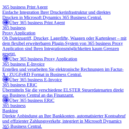
365 business Print Agent
Einfache Integration Ihrer Druckerinfrastruktur und direktes
Drucken in Microsoft Dynamics 365 Business Central.
Über 365 business Print Agent
365 business
Proxy Application
Ob Dateizugriff, Drucker, Lagerlifte, Waagen oder Kartenleser – mit
dem flexibel erweiterbaren Plugin-System von 365 business Proxy
Application sind Ihren Integrationsmöglichkeiten kaum Grenzen
gesetzt.
Über 365 business Proxy Application
365 business E-Invoice
Erstellen und verarbeiten Sie elektronische Rechnungen im Factur-
X / ZUGFeRD Format in Business Central.
Über 365 business E-Invoice
365 business ERiC
Übermitteln Sie die verschiedene ELSTER Steuerdatenarten direkt
aus Business Central an das Finanzamt.
Über 365 business ERiC
365 business
Banking
Direkte Anbindung an Ihre Bankkonten, automatisierter Kontoabruf
und effizienter Zahlungsverkehr, integriert in Microsoft Dynamics
365 Business Central.