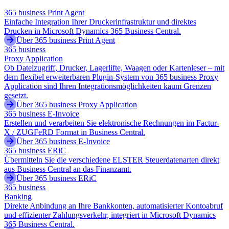
365 business Print Agent
Einfache Integration Ihrer Druckerinfrastruktur und direktes
Drucken in Microsoft Dynamics 365 Business Central.
Über 365 business Print Agent
365 business
Proxy Application
Ob Dateizugriff, Drucker, Lagerlifte, Waagen oder Kartenleser – mit
dem flexibel erweiterbaren Plugin-System von 365 business Proxy
Application sind Ihren Integrationsmöglichkeiten kaum Grenzen
gesetzt.
Über 365 business Proxy Application
365 business E-Invoice
Erstellen und verarbeiten Sie elektronische Rechnungen im Factur-
X / ZUGFeRD Format in Business Central.
Über 365 business E-Invoice
365 business ERiC
Übermitteln Sie die verschiedene ELSTER Steuerdatenarten direkt
aus Business Central an das Finanzamt.
Über 365 business ERiC
365 business
Banking
Direkte Anbindung an Ihre Bankkonten, automatisierter Kontoabruf
und effizienter Zahlungsverkehr, integriert in Microsoft Dynamics
365 Business Central.