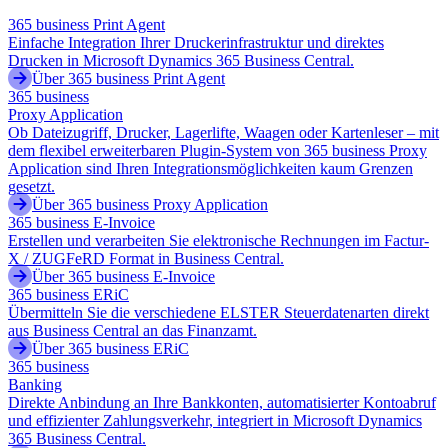
365 business Print Agent
Einfache Integration Ihrer Druckerinfrastruktur und direktes
Drucken in Microsoft Dynamics 365 Business Central.
Über 365 business Print Agent
365 business
Proxy Application
Ob Dateizugriff, Drucker, Lagerlifte, Waagen oder Kartenleser – mit
dem flexibel erweiterbaren Plugin-System von 365 business Proxy
Application sind Ihren Integrationsmöglichkeiten kaum Grenzen
gesetzt.
Über 365 business Proxy Application
365 business E-Invoice
Erstellen und verarbeiten Sie elektronische Rechnungen im Factur-
X / ZUGFeRD Format in Business Central.
Über 365 business E-Invoice
365 business ERiC
Übermitteln Sie die verschiedene ELSTER Steuerdatenarten direkt
aus Business Central an das Finanzamt.
Über 365 business ERiC
365 business
Banking
Direkte Anbindung an Ihre Bankkonten, automatisierter Kontoabruf
und effizienter Zahlungsverkehr, integriert in Microsoft Dynamics
365 Business Central.