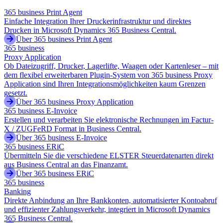
365 business Print Agent
Einfache Integration Ihrer Druckerinfrastruktur und direktes
Drucken in Microsoft Dynamics 365 Business Central.
Über 365 business Print Agent
365 business
Proxy Application
Ob Dateizugriff, Drucker, Lagerlifte, Waagen oder Kartenleser – mit
dem flexibel erweiterbaren Plugin-System von 365 business Proxy
Application sind Ihren Integrationsmöglichkeiten kaum Grenzen
gesetzt.
Über 365 business Proxy Application
365 business E-Invoice
Erstellen und verarbeiten Sie elektronische Rechnungen im Factur-
X / ZUGFeRD Format in Business Central.
Über 365 business E-Invoice
365 business ERiC
Übermitteln Sie die verschiedene ELSTER Steuerdatenarten direkt
aus Business Central an das Finanzamt.
Über 365 business ERiC
365 business
Banking
Direkte Anbindung an Ihre Bankkonten, automatisierter Kontoabruf
und effizienter Zahlungsverkehr, integriert in Microsoft Dynamics
365 Business Central.