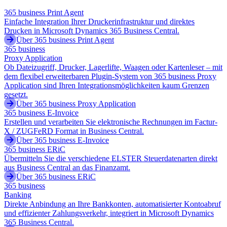
365 business Print Agent
Einfache Integration Ihrer Druckerinfrastruktur und direktes
Drucken in Microsoft Dynamics 365 Business Central.
Über 365 business Print Agent
365 business
Proxy Application
Ob Dateizugriff, Drucker, Lagerlifte, Waagen oder Kartenleser – mit
dem flexibel erweiterbaren Plugin-System von 365 business Proxy
Application sind Ihren Integrationsmöglichkeiten kaum Grenzen
gesetzt.
Über 365 business Proxy Application
365 business E-Invoice
Erstellen und verarbeiten Sie elektronische Rechnungen im Factur-
X / ZUGFeRD Format in Business Central.
Über 365 business E-Invoice
365 business ERiC
Übermitteln Sie die verschiedene ELSTER Steuerdatenarten direkt
aus Business Central an das Finanzamt.
Über 365 business ERiC
365 business
Banking
Direkte Anbindung an Ihre Bankkonten, automatisierter Kontoabruf
und effizienter Zahlungsverkehr, integriert in Microsoft Dynamics
365 Business Central.