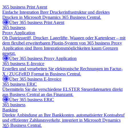
365 business Print Agent
Einfache Integration Ihrer Druckerinfrastruktur und direktes
Drucken in Microsoft Dynamics 365 Business Central.
Über 365 business Print Agent
365 business
Proxy Application
Ob Dateizugriff, Drucker, Lagerlifte, Waagen oder Kartenleser – mit
dem flexibel erweiterbaren Plugin-System von 365 business Proxy
Application sind Ihren Integrationsmöglichkeiten kaum Grenzen
gesetzt.
Über 365 business Proxy Application
365 business E-Invoice
Erstellen und verarbeiten Sie elektronische Rechnungen im Factur-
X / ZUGFeRD Format in Business Central.
Über 365 business E-Invoice
365 business ERiC
Übermitteln Sie die verschiedene ELSTER Steuerdatenarten direkt
aus Business Central an das Finanzamt.
Über 365 business ERiC
365 business
Banking
Direkte Anbindung an Ihre Bankkonten, automatisierter Kontoabruf
und effizienter Zahlungsverkehr, integriert in Microsoft Dynamics
365 Business Central.