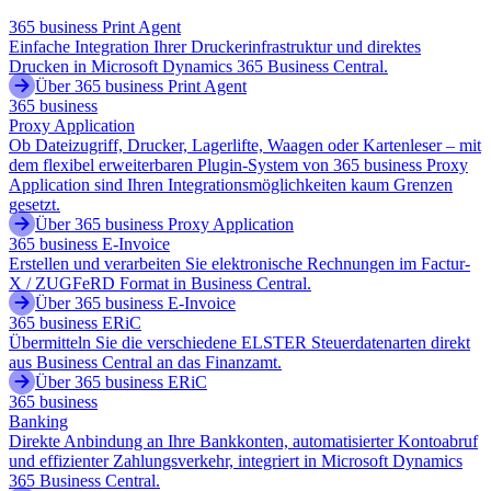
365 business Print Agent
Einfache Integration Ihrer Druckerinfrastruktur und direktes
Drucken in Microsoft Dynamics 365 Business Central.
Über 365 business Print Agent
365 business
Proxy Application
Ob Dateizugriff, Drucker, Lagerlifte, Waagen oder Kartenleser – mit
dem flexibel erweiterbaren Plugin-System von 365 business Proxy
Application sind Ihren Integrationsmöglichkeiten kaum Grenzen
gesetzt.
Über 365 business Proxy Application
365 business E-Invoice
Erstellen und verarbeiten Sie elektronische Rechnungen im Factur-
X / ZUGFeRD Format in Business Central.
Über 365 business E-Invoice
365 business ERiC
Übermitteln Sie die verschiedene ELSTER Steuerdatenarten direkt
aus Business Central an das Finanzamt.
Über 365 business ERiC
365 business
Banking
Direkte Anbindung an Ihre Bankkonten, automatisierter Kontoabruf
und effizienter Zahlungsverkehr, integriert in Microsoft Dynamics
365 Business Central.