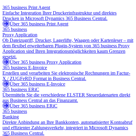
365 business Print Agent
Einfache Integration Ihrer Druckerinfrastruktur und direktes
Drucken in Microsoft Dynamics 365 Business Central.
Über 365 business Print Agent
365 business
Proxy Application
Ob Dateizugriff, Drucker, Lagerlifte, Waagen oder Kartenleser – mit
dem flexibel erweiterbaren Plugin-System von 365 business Proxy
Application sind Ihren Integrationsmöglichkeiten kaum Grenzen
gesetzt.
Über 365 business Proxy Application
365 business E-Invoice
Erstellen und verarbeiten Sie elektronische Rechnungen im Factur-
X / ZUGFeRD Format in Business Central.
Über 365 business E-Invoice
365 business ERiC
Übermitteln Sie die verschiedene ELSTER Steuerdatenarten direkt
aus Business Central an das Finanzamt.
Über 365 business ERiC
365 business
Banking
Direkte Anbindung an Ihre Bankkonten, automatisierter Kontoabruf
und effizienter Zahlungsverkehr, integriert in Microsoft Dynamics
365 Business Central.