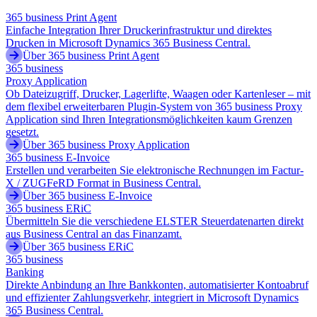
365 business Print Agent
Einfache Integration Ihrer Druckerinfrastruktur und direktes
Drucken in Microsoft Dynamics 365 Business Central.
Über 365 business Print Agent
365 business
Proxy Application
Ob Dateizugriff, Drucker, Lagerlifte, Waagen oder Kartenleser – mit
dem flexibel erweiterbaren Plugin-System von 365 business Proxy
Application sind Ihren Integrationsmöglichkeiten kaum Grenzen
gesetzt.
Über 365 business Proxy Application
365 business E-Invoice
Erstellen und verarbeiten Sie elektronische Rechnungen im Factur-
X / ZUGFeRD Format in Business Central.
Über 365 business E-Invoice
365 business ERiC
Übermitteln Sie die verschiedene ELSTER Steuerdatenarten direkt
aus Business Central an das Finanzamt.
Über 365 business ERiC
365 business
Banking
Direkte Anbindung an Ihre Bankkonten, automatisierter Kontoabruf
und effizienter Zahlungsverkehr, integriert in Microsoft Dynamics
365 Business Central.