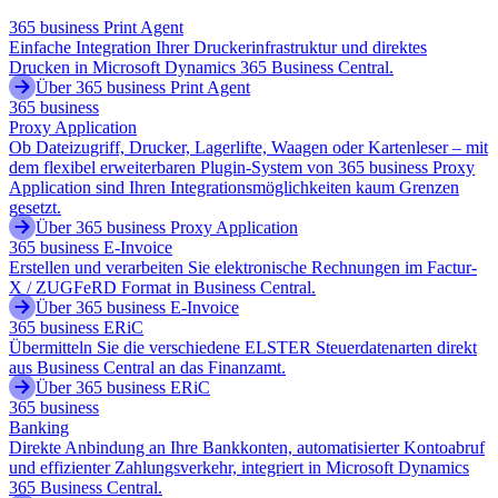
365 business Print Agent
Einfache Integration Ihrer Druckerinfrastruktur und direktes
Drucken in Microsoft Dynamics 365 Business Central.
Über 365 business Print Agent
365 business
Proxy Application
Ob Dateizugriff, Drucker, Lagerlifte, Waagen oder Kartenleser – mit
dem flexibel erweiterbaren Plugin-System von 365 business Proxy
Application sind Ihren Integrationsmöglichkeiten kaum Grenzen
gesetzt.
Über 365 business Proxy Application
365 business E-Invoice
Erstellen und verarbeiten Sie elektronische Rechnungen im Factur-
X / ZUGFeRD Format in Business Central.
Über 365 business E-Invoice
365 business ERiC
Übermitteln Sie die verschiedene ELSTER Steuerdatenarten direkt
aus Business Central an das Finanzamt.
Über 365 business ERiC
365 business
Banking
Direkte Anbindung an Ihre Bankkonten, automatisierter Kontoabruf
und effizienter Zahlungsverkehr, integriert in Microsoft Dynamics
365 Business Central.