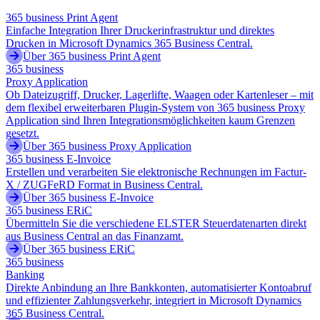
365 business Print Agent
Einfache Integration Ihrer Druckerinfrastruktur und direktes
Drucken in Microsoft Dynamics 365 Business Central.
Über 365 business Print Agent
365 business
Proxy Application
Ob Dateizugriff, Drucker, Lagerlifte, Waagen oder Kartenleser – mit
dem flexibel erweiterbaren Plugin-System von 365 business Proxy
Application sind Ihren Integrationsmöglichkeiten kaum Grenzen
gesetzt.
Über 365 business Proxy Application
365 business E-Invoice
Erstellen und verarbeiten Sie elektronische Rechnungen im Factur-
X / ZUGFeRD Format in Business Central.
Über 365 business E-Invoice
365 business ERiC
Übermitteln Sie die verschiedene ELSTER Steuerdatenarten direkt
aus Business Central an das Finanzamt.
Über 365 business ERiC
365 business
Banking
Direkte Anbindung an Ihre Bankkonten, automatisierter Kontoabruf
und effizienter Zahlungsverkehr, integriert in Microsoft Dynamics
365 Business Central.