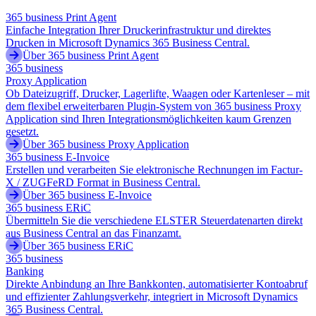
365 business Print Agent
Einfache Integration Ihrer Druckerinfrastruktur und direktes
Drucken in Microsoft Dynamics 365 Business Central.
Über 365 business Print Agent
365 business
Proxy Application
Ob Dateizugriff, Drucker, Lagerlifte, Waagen oder Kartenleser – mit
dem flexibel erweiterbaren Plugin-System von 365 business Proxy
Application sind Ihren Integrationsmöglichkeiten kaum Grenzen
gesetzt.
Über 365 business Proxy Application
365 business E-Invoice
Erstellen und verarbeiten Sie elektronische Rechnungen im Factur-
X / ZUGFeRD Format in Business Central.
Über 365 business E-Invoice
365 business ERiC
Übermitteln Sie die verschiedene ELSTER Steuerdatenarten direkt
aus Business Central an das Finanzamt.
Über 365 business ERiC
365 business
Banking
Direkte Anbindung an Ihre Bankkonten, automatisierter Kontoabruf
und effizienter Zahlungsverkehr, integriert in Microsoft Dynamics
365 Business Central.