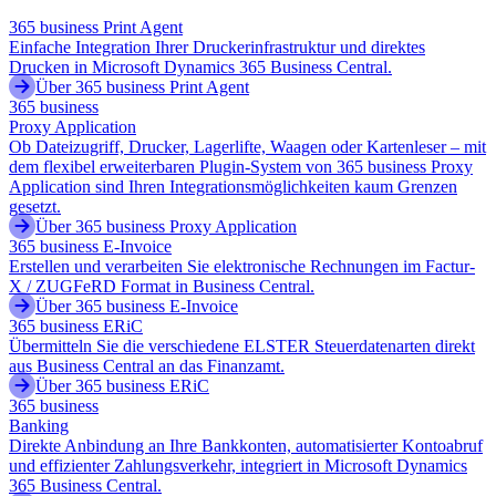
365 business Print Agent
Einfache Integration Ihrer Druckerinfrastruktur und direktes
Drucken in Microsoft Dynamics 365 Business Central.
Über 365 business Print Agent
365 business
Proxy Application
Ob Dateizugriff, Drucker, Lagerlifte, Waagen oder Kartenleser – mit
dem flexibel erweiterbaren Plugin-System von 365 business Proxy
Application sind Ihren Integrationsmöglichkeiten kaum Grenzen
gesetzt.
Über 365 business Proxy Application
365 business E-Invoice
Erstellen und verarbeiten Sie elektronische Rechnungen im Factur-
X / ZUGFeRD Format in Business Central.
Über 365 business E-Invoice
365 business ERiC
Übermitteln Sie die verschiedene ELSTER Steuerdatenarten direkt
aus Business Central an das Finanzamt.
Über 365 business ERiC
365 business
Banking
Direkte Anbindung an Ihre Bankkonten, automatisierter Kontoabruf
und effizienter Zahlungsverkehr, integriert in Microsoft Dynamics
365 Business Central.