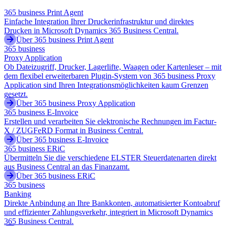
365 business Print Agent
Einfache Integration Ihrer Druckerinfrastruktur und direktes
Drucken in Microsoft Dynamics 365 Business Central.
Über 365 business Print Agent
365 business
Proxy Application
Ob Dateizugriff, Drucker, Lagerlifte, Waagen oder Kartenleser – mit
dem flexibel erweiterbaren Plugin-System von 365 business Proxy
Application sind Ihren Integrationsmöglichkeiten kaum Grenzen
gesetzt.
Über 365 business Proxy Application
365 business E-Invoice
Erstellen und verarbeiten Sie elektronische Rechnungen im Factur-
X / ZUGFeRD Format in Business Central.
Über 365 business E-Invoice
365 business ERiC
Übermitteln Sie die verschiedene ELSTER Steuerdatenarten direkt
aus Business Central an das Finanzamt.
Über 365 business ERiC
365 business
Banking
Direkte Anbindung an Ihre Bankkonten, automatisierter Kontoabruf
und effizienter Zahlungsverkehr, integriert in Microsoft Dynamics
365 Business Central.