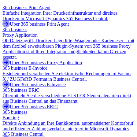
365 business Print Agent
Einfache Integration Ihrer Druckerinfrastruktur und direktes
Drucken in Microsoft Dynamics 365 Business Central.
Über 365 business Print Agent
365 business
Proxy Application
Ob Dateizugriff, Drucker, Lagerlifte, Waagen oder Kartenleser – mit
dem flexibel erweiterbaren Plugin-System von 365 business Proxy
Application sind Ihren Integrationsmöglichkeiten kaum Grenzen
gesetzt.
Über 365 business Proxy Application
365 business E-Invoice
Erstellen und verarbeiten Sie elektronische Rechnungen im Factur-
X / ZUGFeRD Format in Business Central.
Über 365 business E-Invoice
365 business ERiC
Übermitteln Sie die verschiedene ELSTER Steuerdatenarten direkt
aus Business Central an das Finanzamt.
Über 365 business ERiC
365 business
Banking
Direkte Anbindung an Ihre Bankkonten, automatisierter Kontoabruf
und effizienter Zahlungsverkehr, integriert in Microsoft Dynamics
365 Business Central.