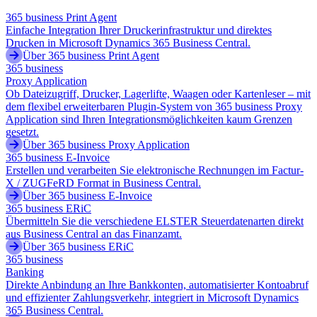
365 business Print Agent
Einfache Integration Ihrer Druckerinfrastruktur und direktes
Drucken in Microsoft Dynamics 365 Business Central.
Über 365 business Print Agent
365 business
Proxy Application
Ob Dateizugriff, Drucker, Lagerlifte, Waagen oder Kartenleser – mit
dem flexibel erweiterbaren Plugin-System von 365 business Proxy
Application sind Ihren Integrationsmöglichkeiten kaum Grenzen
gesetzt.
Über 365 business Proxy Application
365 business E-Invoice
Erstellen und verarbeiten Sie elektronische Rechnungen im Factur-
X / ZUGFeRD Format in Business Central.
Über 365 business E-Invoice
365 business ERiC
Übermitteln Sie die verschiedene ELSTER Steuerdatenarten direkt
aus Business Central an das Finanzamt.
Über 365 business ERiC
365 business
Banking
Direkte Anbindung an Ihre Bankkonten, automatisierter Kontoabruf
und effizienter Zahlungsverkehr, integriert in Microsoft Dynamics
365 Business Central.