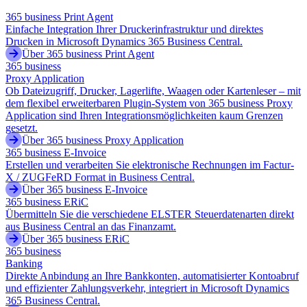
365 business Print Agent
Einfache Integration Ihrer Druckerinfrastruktur und direktes
Drucken in Microsoft Dynamics 365 Business Central.
Über 365 business Print Agent
365 business
Proxy Application
Ob Dateizugriff, Drucker, Lagerlifte, Waagen oder Kartenleser – mit
dem flexibel erweiterbaren Plugin-System von 365 business Proxy
Application sind Ihren Integrationsmöglichkeiten kaum Grenzen
gesetzt.
Über 365 business Proxy Application
365 business E-Invoice
Erstellen und verarbeiten Sie elektronische Rechnungen im Factur-
X / ZUGFeRD Format in Business Central.
Über 365 business E-Invoice
365 business ERiC
Übermitteln Sie die verschiedene ELSTER Steuerdatenarten direkt
aus Business Central an das Finanzamt.
Über 365 business ERiC
365 business
Banking
Direkte Anbindung an Ihre Bankkonten, automatisierter Kontoabruf
und effizienter Zahlungsverkehr, integriert in Microsoft Dynamics
365 Business Central.