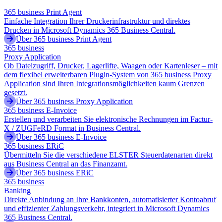
365 business Print Agent
Einfache Integration Ihrer Druckerinfrastruktur und direktes
Drucken in Microsoft Dynamics 365 Business Central.
Über 365 business Print Agent
365 business
Proxy Application
Ob Dateizugriff, Drucker, Lagerlifte, Waagen oder Kartenleser – mit
dem flexibel erweiterbaren Plugin-System von 365 business Proxy
Application sind Ihren Integrationsmöglichkeiten kaum Grenzen
gesetzt.
Über 365 business Proxy Application
365 business E-Invoice
Erstellen und verarbeiten Sie elektronische Rechnungen im Factur-
X / ZUGFeRD Format in Business Central.
Über 365 business E-Invoice
365 business ERiC
Übermitteln Sie die verschiedene ELSTER Steuerdatenarten direkt
aus Business Central an das Finanzamt.
Über 365 business ERiC
365 business
Banking
Direkte Anbindung an Ihre Bankkonten, automatisierter Kontoabruf
und effizienter Zahlungsverkehr, integriert in Microsoft Dynamics
365 Business Central.