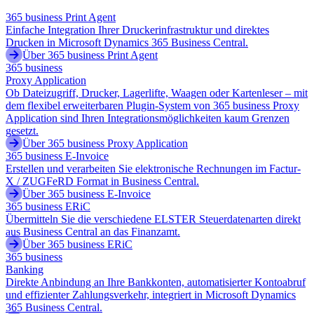
365 business Print Agent
Einfache Integration Ihrer Druckerinfrastruktur und direktes
Drucken in Microsoft Dynamics 365 Business Central.
Über 365 business Print Agent
365 business
Proxy Application
Ob Dateizugriff, Drucker, Lagerlifte, Waagen oder Kartenleser – mit
dem flexibel erweiterbaren Plugin-System von 365 business Proxy
Application sind Ihren Integrationsmöglichkeiten kaum Grenzen
gesetzt.
Über 365 business Proxy Application
365 business E-Invoice
Erstellen und verarbeiten Sie elektronische Rechnungen im Factur-
X / ZUGFeRD Format in Business Central.
Über 365 business E-Invoice
365 business ERiC
Übermitteln Sie die verschiedene ELSTER Steuerdatenarten direkt
aus Business Central an das Finanzamt.
Über 365 business ERiC
365 business
Banking
Direkte Anbindung an Ihre Bankkonten, automatisierter Kontoabruf
und effizienter Zahlungsverkehr, integriert in Microsoft Dynamics
365 Business Central.