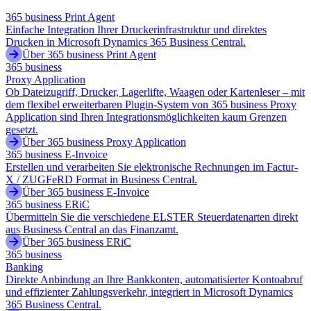
365 business Print Agent
Einfache Integration Ihrer Druckerinfrastruktur und direktes
Drucken in Microsoft Dynamics 365 Business Central.
Über 365 business Print Agent
365 business
Proxy Application
Ob Dateizugriff, Drucker, Lagerlifte, Waagen oder Kartenleser – mit
dem flexibel erweiterbaren Plugin-System von 365 business Proxy
Application sind Ihren Integrationsmöglichkeiten kaum Grenzen
gesetzt.
Über 365 business Proxy Application
365 business E-Invoice
Erstellen und verarbeiten Sie elektronische Rechnungen im Factur-
X / ZUGFeRD Format in Business Central.
Über 365 business E-Invoice
365 business ERiC
Übermitteln Sie die verschiedene ELSTER Steuerdatenarten direkt
aus Business Central an das Finanzamt.
Über 365 business ERiC
365 business
Banking
Direkte Anbindung an Ihre Bankkonten, automatisierter Kontoabruf
und effizienter Zahlungsverkehr, integriert in Microsoft Dynamics
365 Business Central.