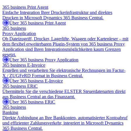
365 business Print Agent
Einfache Integration Ihrer Druckerinfrastruktur und direktes
Drucken in Microsoft Dynamics 365 Business Central.
Über 365 business Print Agent
365 business
Proxy Application
Ob Dateizugriff, Drucker, Lagerlifte, Waagen oder Kartenleser – mit
dem flexibel erweiterbaren Plugin-System von 365 business Proxy
Application sind Ihren Integrationsmöglichkeiten kaum Grenzen
gesetzt.
Über 365 business Proxy Application
365 business E-Invoice
Erstellen und verarbeiten Sie elektronische Rechnungen im Factur-
X / ZUGFeRD Format in Business Central.
Über 365 business E-Invoice
365 business ERiC
Übermitteln Sie die verschiedene ELSTER Steuerdatenarten direkt
aus Business Central an das Finanzamt.
Über 365 business ERiC
365 business
Banking
Direkte Anbindung an Ihre Bankkonten, automatisierter Kontoabruf
und effizienter Zahlungsverkehr, integriert in Microsoft Dynamics
365 Business Central.