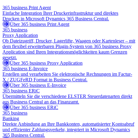
365 business Print Agent
Einfache Integration Ihrer Druckerinfrastruktur und direktes
Drucken in Microsoft Dynamics 365 Business Central.
Über 365 business Print Agent
365 business
Proxy Application
Ob Dateizugriff, Drucker, Lagerlifte, Waagen oder Kartenleser – mit
dem flexibel erweiterbaren Plugin-System von 365 business Proxy
Application sind Ihren Integrationsmöglichkeiten kaum Grenzen
gesetzt.
Über 365 business Proxy Application
365 business E-Invoice
Erstellen und verarbeiten Sie elektronische Rechnungen im Factur-
X / ZUGFeRD Format in Business Central.
Über 365 business E-Invoice
365 business ERiC
Übermitteln Sie die verschiedene ELSTER Steuerdatenarten direkt
aus Business Central an das Finanzamt.
Über 365 business ERiC
365 business
Banking
Direkte Anbindung an Ihre Bankkonten, automatisierter Kontoabruf
und effizienter Zahlungsverkehr, integriert in Microsoft Dynamics
365 Business Central.