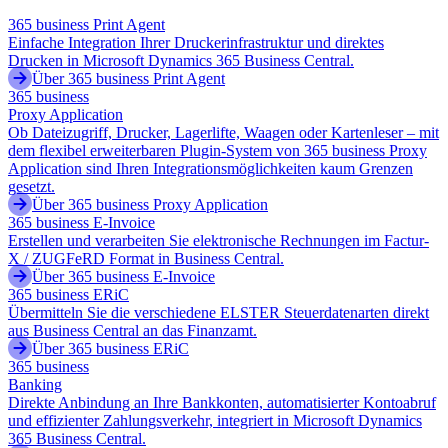
365 business Print Agent
Einfache Integration Ihrer Druckerinfrastruktur und direktes
Drucken in Microsoft Dynamics 365 Business Central.
Über 365 business Print Agent
365 business
Proxy Application
Ob Dateizugriff, Drucker, Lagerlifte, Waagen oder Kartenleser – mit
dem flexibel erweiterbaren Plugin-System von 365 business Proxy
Application sind Ihren Integrationsmöglichkeiten kaum Grenzen
gesetzt.
Über 365 business Proxy Application
365 business E-Invoice
Erstellen und verarbeiten Sie elektronische Rechnungen im Factur-
X / ZUGFeRD Format in Business Central.
Über 365 business E-Invoice
365 business ERiC
Übermitteln Sie die verschiedene ELSTER Steuerdatenarten direkt
aus Business Central an das Finanzamt.
Über 365 business ERiC
365 business
Banking
Direkte Anbindung an Ihre Bankkonten, automatisierter Kontoabruf
und effizienter Zahlungsverkehr, integriert in Microsoft Dynamics
365 Business Central.