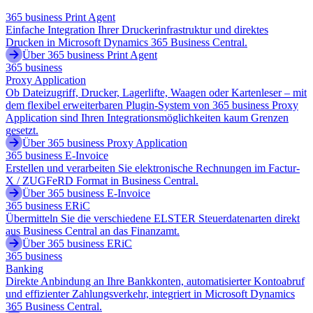
365 business Print Agent
Einfache Integration Ihrer Druckerinfrastruktur und direktes
Drucken in Microsoft Dynamics 365 Business Central.
Über 365 business Print Agent
365 business
Proxy Application
Ob Dateizugriff, Drucker, Lagerlifte, Waagen oder Kartenleser – mit
dem flexibel erweiterbaren Plugin-System von 365 business Proxy
Application sind Ihren Integrationsmöglichkeiten kaum Grenzen
gesetzt.
Über 365 business Proxy Application
365 business E-Invoice
Erstellen und verarbeiten Sie elektronische Rechnungen im Factur-
X / ZUGFeRD Format in Business Central.
Über 365 business E-Invoice
365 business ERiC
Übermitteln Sie die verschiedene ELSTER Steuerdatenarten direkt
aus Business Central an das Finanzamt.
Über 365 business ERiC
365 business
Banking
Direkte Anbindung an Ihre Bankkonten, automatisierter Kontoabruf
und effizienter Zahlungsverkehr, integriert in Microsoft Dynamics
365 Business Central.