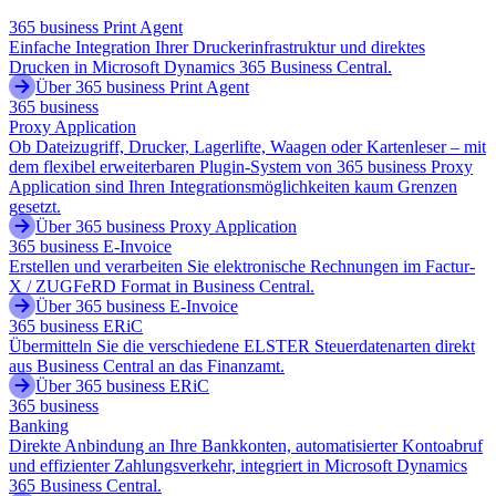
365 business Print Agent
Einfache Integration Ihrer Druckerinfrastruktur und direktes
Drucken in Microsoft Dynamics 365 Business Central.
Über 365 business Print Agent
365 business
Proxy Application
Ob Dateizugriff, Drucker, Lagerlifte, Waagen oder Kartenleser – mit
dem flexibel erweiterbaren Plugin-System von 365 business Proxy
Application sind Ihren Integrationsmöglichkeiten kaum Grenzen
gesetzt.
Über 365 business Proxy Application
365 business E-Invoice
Erstellen und verarbeiten Sie elektronische Rechnungen im Factur-
X / ZUGFeRD Format in Business Central.
Über 365 business E-Invoice
365 business ERiC
Übermitteln Sie die verschiedene ELSTER Steuerdatenarten direkt
aus Business Central an das Finanzamt.
Über 365 business ERiC
365 business
Banking
Direkte Anbindung an Ihre Bankkonten, automatisierter Kontoabruf
und effizienter Zahlungsverkehr, integriert in Microsoft Dynamics
365 Business Central.