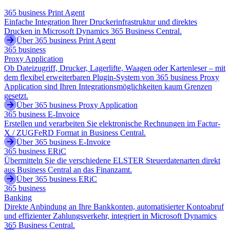
365 business Print Agent
Einfache Integration Ihrer Druckerinfrastruktur und direktes
Drucken in Microsoft Dynamics 365 Business Central.
Über 365 business Print Agent
365 business
Proxy Application
Ob Dateizugriff, Drucker, Lagerlifte, Waagen oder Kartenleser – mit
dem flexibel erweiterbaren Plugin-System von 365 business Proxy
Application sind Ihren Integrationsmöglichkeiten kaum Grenzen
gesetzt.
Über 365 business Proxy Application
365 business E-Invoice
Erstellen und verarbeiten Sie elektronische Rechnungen im Factur-
X / ZUGFeRD Format in Business Central.
Über 365 business E-Invoice
365 business ERiC
Übermitteln Sie die verschiedene ELSTER Steuerdatenarten direkt
aus Business Central an das Finanzamt.
Über 365 business ERiC
365 business
Banking
Direkte Anbindung an Ihre Bankkonten, automatisierter Kontoabruf
und effizienter Zahlungsverkehr, integriert in Microsoft Dynamics
365 Business Central.