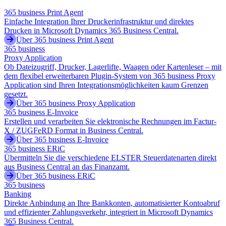
365 business Print Agent
Einfache Integration Ihrer Druckerinfrastruktur und direktes
Drucken in Microsoft Dynamics 365 Business Central.
Über 365 business Print Agent
365 business
Proxy Application
Ob Dateizugriff, Drucker, Lagerlifte, Waagen oder Kartenleser – mit
dem flexibel erweiterbaren Plugin-System von 365 business Proxy
Application sind Ihren Integrationsmöglichkeiten kaum Grenzen
gesetzt.
Über 365 business Proxy Application
365 business E-Invoice
Erstellen und verarbeiten Sie elektronische Rechnungen im Factur-
X / ZUGFeRD Format in Business Central.
Über 365 business E-Invoice
365 business ERiC
Übermitteln Sie die verschiedene ELSTER Steuerdatenarten direkt
aus Business Central an das Finanzamt.
Über 365 business ERiC
365 business
Banking
Direkte Anbindung an Ihre Bankkonten, automatisierter Kontoabruf
und effizienter Zahlungsverkehr, integriert in Microsoft Dynamics
365 Business Central.