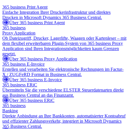
365 business Print Agent
Einfache Integration Ihrer Druckerinfrastruktur und direktes
Drucken in Microsoft Dynamics 365 Business Central.
Über 365 business Print Agent
365 business
Proxy Application
Ob Dateizugriff, Drucker, Lagerlifte, Waagen oder Kartenleser – mit
dem flexibel erweiterbaren Plugin-System von 365 business Proxy
Application sind Ihren Integrationsmöglichkeiten kaum Grenzen
gesetzt.
Über 365 business Proxy Application
365 business E-Invoice
Erstellen und verarbeiten Sie elektronische Rechnungen im Factur-
X / ZUGFeRD Format in Business Central.
Über 365 business E-Invoice
365 business ERiC
Übermitteln Sie die verschiedene ELSTER Steuerdatenarten direkt
aus Business Central an das Finanzamt.
Über 365 business ERiC
365 business
Banking
Direkte Anbindung an Ihre Bankkonten, automatisierter Kontoabruf
und effizienter Zahlungsverkehr, integriert in Microsoft Dynamics
365 Business Central.